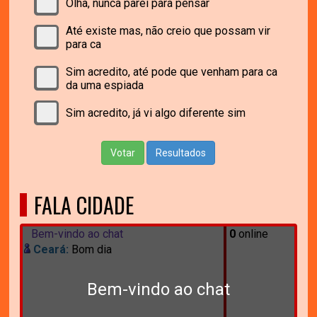
Olha, nunca parei para pensar
Até existe mas, não creio que possam vir
para ca
Sim acredito, até pode que venham para ca
da uma espiada
Sim acredito, já vi algo diferente sim
Votar
Resultados
FALA CIDADE
Bem-vindo ao chat
0
online
Ceará:
Bom dia
Bem-vindo ao chat